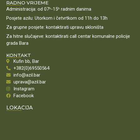
RADNO VRIJEME
Administracija: od 07ʰ-15ʰ radnim danima
Posjete azilu: Utorkom i četvrtkom od 11h do 13h
Za grupne posjete: kontaktirati upravu skloništa
Za hitne slučajeve: kontaktirati call centar komunalne policije
grada Bara
KONTAKT
Kufin bb, Bar
+382(0)69550564
info@azil.bar
uprava@azil.bar
Instagram
Facebook
LOKACIJA