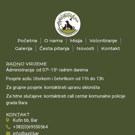
Početna
O nama
Misija
Volontiranje
Galerija
Česta pitanja
Novosti
Kontakt
RADNO VRIJEME
Administracija: od 07ʰ-15ʰ radnim danima
Posjete azilu: Utorkom i četvrtkom od 11h do 13h
Za grupne posjete: kontaktirati upravu skloništa
Za hitne slučajeve: kontaktirati call centar komunalne policije
grada Bara
KONTAKT
Kufin bb, Bar
+382(0)69550564
info@azil.bar