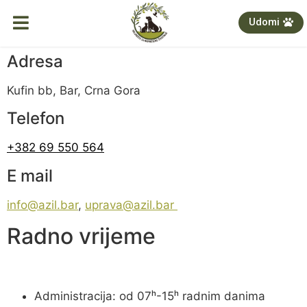
Udomi
Adresa
Kufin bb, Bar, Crna Gora
Telefon
+382 69 550 564
E mail
info@azil.bar
,
uprava@azil.bar
Radno vrijeme
Administracija: od 07ʰ-15ʰ radnim danima