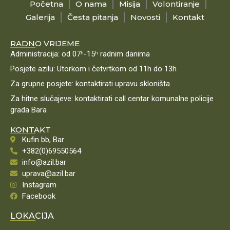
Početna
O nama
Misija
Volontiranje
Galerija
Česta pitanja
Novosti
Kontakt
RADNO VRIJEME
Administracija: od 07ʰ-15ʰ radnim danima
Posjete azilu: Utorkom i četvrtkom od 11h do 13h
Za grupne posjete: kontaktirati upravu skloništa
Za hitne slučajeve: kontaktirati call centar komunalne policije
grada Bara
KONTAKT
Kufin bb, Bar
+382(0)69550564
info@azil.bar
uprava@azil.bar
Instagram
Facebook
LOKACIJA