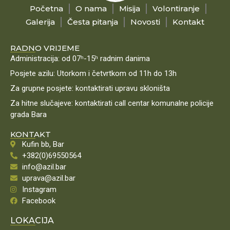
Početna
O nama
Misija
Volontiranje
Galerija
Česta pitanja
Novosti
Kontakt
RADNO VRIJEME
Administracija: od 07ʰ-15ʰ radnim danima
Posjete azilu: Utorkom i četvrtkom od 11h do 13h
Za grupne posjete: kontaktirati upravu skloništa
Za hitne slučajeve: kontaktirati call centar komunalne policije
grada Bara
KONTAKT
Kufin bb, Bar
+382(0)69550564
info@azil.bar
uprava@azil.bar
Instagram
Facebook
LOKACIJA