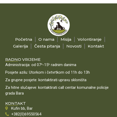
Početna
O nama
Misija
Volontiranje
Galerija
Česta pitanja
Novosti
Kontakt
RADNO VRIJEME
Administracija: od 07ʰ-15ʰ radnim danima
Posjete azilu: Utorkom i četvrtkom od 11h do 13h
Za grupne posjete: kontaktirati upravu skloništa
Za hitne slučajeve: kontaktirati call centar komunalne policije
grada Bara
KONTAKT
Kufin bb, Bar
+382(0)69550564