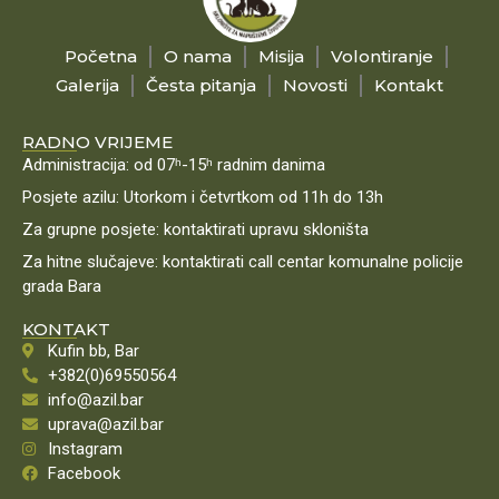
Početna
O nama
Misija
Volontiranje
Galerija
Česta pitanja
Novosti
Kontakt
RADNO VRIJEME
Administracija: od 07ʰ-15ʰ radnim danima
Posjete azilu: Utorkom i četvrtkom od 11h do 13h
Za grupne posjete: kontaktirati upravu skloništa
Za hitne slučajeve: kontaktirati call centar komunalne policije
grada Bara
KONTAKT
Kufin bb, Bar
+382(0)69550564
info@azil.bar
uprava@azil.bar
Instagram
Facebook