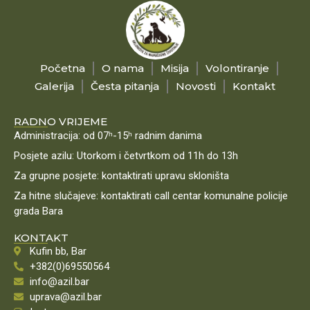
Početna
O nama
Misija
Volontiranje
Galerija
Česta pitanja
Novosti
Kontakt
RADNO VRIJEME
Administracija: od 07ʰ-15ʰ radnim danima
Posjete azilu: Utorkom i četvrtkom od 11h do 13h
Za grupne posjete: kontaktirati upravu skloništa
Za hitne slučajeve: kontaktirati call centar komunalne policije
grada Bara
KONTAKT
Kufin bb, Bar
+382(0)69550564
info@azil.bar
uprava@azil.bar