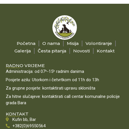
Početna
O nama
Misija
Volontiranje
Galerija
Česta pitanja
Novosti
Kontakt
RADNO VRIJEME
Administracija: od 07ʰ-15ʰ radnim danima
Posjete azilu: Utorkom i četvrtkom od 11h do 13h
Za grupne posjete: kontaktirati upravu skloništa
Za hitne slučajeve: kontaktirati call centar komunalne policije
grada Bara
KONTAKT
Kufin bb, Bar
+382(0)69550564