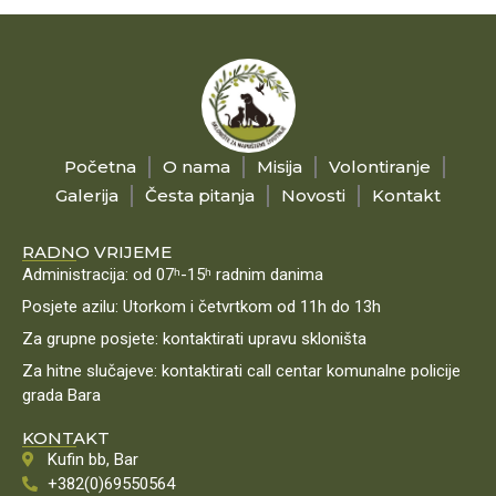
Početna
O nama
Misija
Volontiranje
Galerija
Česta pitanja
Novosti
Kontakt
RADNO VRIJEME
Administracija: od 07ʰ-15ʰ radnim danima
Posjete azilu: Utorkom i četvrtkom od 11h do 13h
Za grupne posjete: kontaktirati upravu skloništa
Za hitne slučajeve: kontaktirati call centar komunalne policije
grada Bara
KONTAKT
Kufin bb, Bar
+382(0)69550564