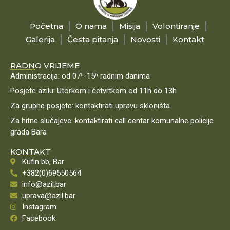
Početna
O nama
Misija
Volontiranje
Galerija
Česta pitanja
Novosti
Kontakt
RADNO VRIJEME
Administracija: od 07ʰ-15ʰ radnim danima
Posjete azilu: Utorkom i četvrtkom od 11h do 13h
Za grupne posjete: kontaktirati upravu skloništa
Za hitne slučajeve: kontaktirati call centar komunalne policije
grada Bara
KONTAKT
Kufin bb, Bar
+382(0)69550564
info@azil.bar
uprava@azil.bar
Instagram
Facebook