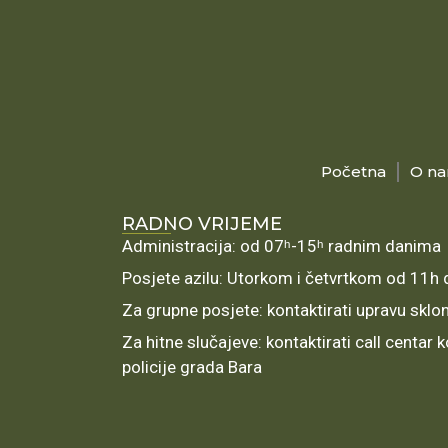
Početna
O n
RADNO VRIJEME
Administracija: od 07ʰ-15ʰ radnim danima
Posjete azilu: Utorkom i četvrtkom od 11h
Za grupne posjete: kontaktirati upravu sklo
Za hitne slučajeve: kontaktirati call centar
policije grada Bara