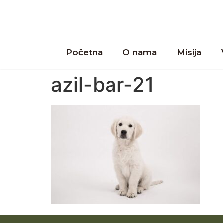
Početna
O nama
Misija
azil-bar-21