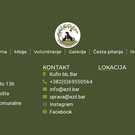
ama
Misija
Volontiranje
Galerija
Česta pitanja
N
KONTAKT
LOKACIJA
Kufin bb, Bar
+382(0)69550564
 do 13h
info@azil.bar
ništa
uprava@azil.bar
 komunalne
Instagram
Facebook