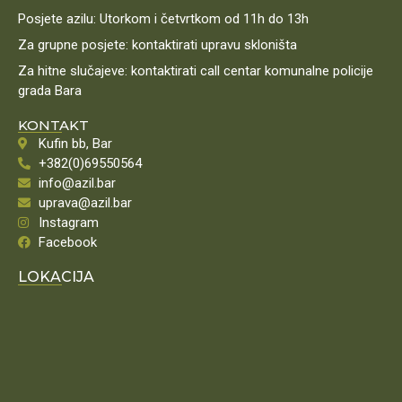
Posjete azilu: Utorkom i četvrtkom od 11h do 13h
Za grupne posjete: kontaktirati upravu skloništa
Za hitne slučajeve: kontaktirati call centar komunalne policije
grada Bara
KONTAKT
Kufin bb, Bar
+382(0)69550564
info@azil.bar
uprava@azil.bar
Instagram
Facebook
LOKACIJA