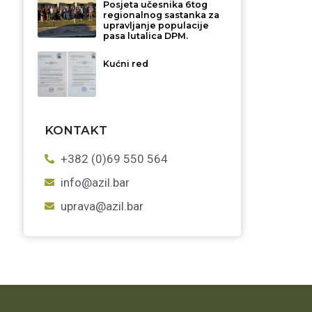
Posjeta učesnika 6tog
regionalnog sastanka za
upravljanje populacije
pasa lutalica DPM.
Kućni red
KONTAKT
+382 (0)69 550 564
info@azil.bar
uprava@azil.bar