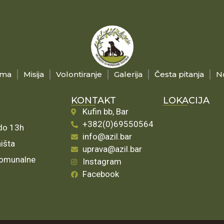
ama
Misija
Volontiranje
Galerija
Česta pitanja
N
KONTAKT
LOKACIJA
Kufin bb, Bar
+382(0)69550564
 do 13h
info@azil.bar
ništa
uprava@azil.bar
 komunalne
Instagram
Facebook