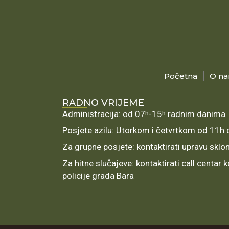
Početna
O n
RADNO VRIJEME
Administracija: od 07ʰ-15ʰ radnim danima
Posjete azilu: Utorkom i četvrtkom od 11h
Za grupne posjete: kontaktirati upravu sklo
Za hitne slučajeve: kontaktirati call centar
policije grada Bara