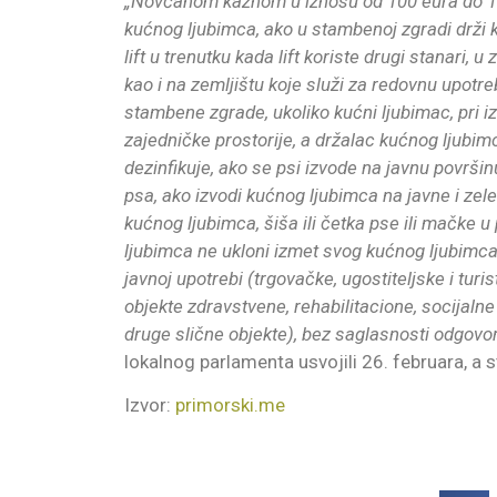
„Novčanom kaznom u iznosu od 100 eura do 1.0
kućnog ljubimca, ako u stambenoj zgradi drži 
lift u trenutku kada lift koriste drugi stanari
kao i na zemljištu koje služi za redovnu upotr
stambene zgrade, ukoliko kućni ljubimac, pri iz
zajedničke prostorije, a držalac kućnog ljubimc
dezinfikuje, ako se psi izvode na javnu površin
psa, ako izvodi kućnog ljubimca na javne i ze
kućnog ljubimca, šiša ili četka pse ili mačke
ljubimca ne ukloni izmet svog kućnog ljubimca
javnoj upotrebi (trgovačke, ugostiteljske i turi
objekte zdravstvene, rehabilitacione, socijalne
druge slične objekte), bez saglasnosti odgovorn
lokalnog parlamenta usvojili 26. februara, a s
Izvor:
primorski.me