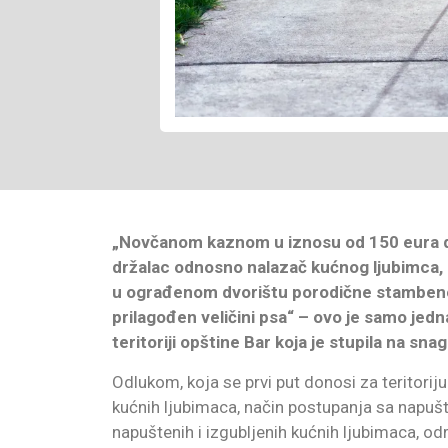
„Novčanom kaznom u iznosu od 150 eura do
držalac odnosno nalazač kućnog ljubimca, a
u ograđenom dvorištu porodične stambene 
prilagođen veličini psa“ – ovo je samo jed
teritoriji opštine Bar koja je stupila na s
Odlukom, koja se prvi put donosi za teritoriju
kućnih ljubimaca, način postupanja sa napušt
napuštenih i izgubljenih kućnih ljubimaca, od