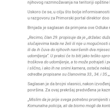
njihovog razmnožavanja na teritoriji opštine 
Uskoro će se, u cilju što bolje informisanos
u razgovoru za Primorski portal direktor do
Brnjada je saglasan da primjena ove Odluke 
„
Recimo, član 29. propisuje da je „držalac du
slučajevima kada ne želi ili nije u mogućnosti
ili da ih čuva do njihovih navršenih dva mjesec
udomljenja“. U praksi će to biti jako teško spr
troškova do udomljenje, a to može potrajati i p
i slično, i ako ih ne snimi kamera, ostaće nek
odredbe propisane su članovima 33., 34. i 35.
„
Saglasan je da brojni vlasnici, nakon izvođen
površina. Za ovaj prekršaj predviđena je ka
„
Mislim da je prije svega potrebno promijeniti 
Komunalna policija, ali da bismo mogli da kont