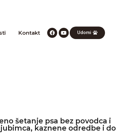
ti
Kontakt
Udomi
eno šetanje psa bez povodca i
ljubimca, kaznene odredbe i do