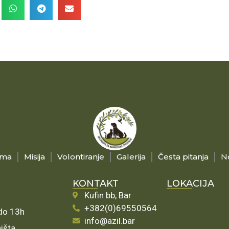
ama
Misija
Volontiranje
Galerija
Česta pitanja
N
KONTAKT
LOKACIJA
Kufin bb, Bar
+382(0)69550564
 do 13h
info@azil.bar
ništa