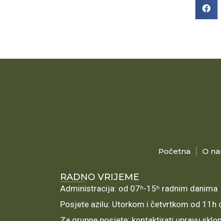
Početna
O n
RADNO VRIJEME
Administracija: od 07ʰ-15ʰ radnim danima
Posjete azilu: Utorkom i četvrtkom od 11h
Za grupne posjete: kontaktirati upravu sklo