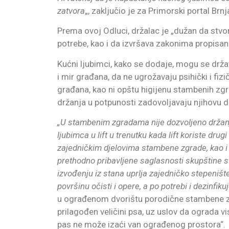
zatvora
„, zaključio je za Primorski portal Brnj
Prema ovoj Odluci, držalac je „dužan da stvor
potrebe, kao i da izvršava zakonima propisa
Kućni ljubimci, kako se dodaje, mogu se držat
i mir građana, da ne ugrožavaju psihički i fizič
građana, kao ni opštu higijenu stambenih zgra
držanja u potpunosti zadovoljavaju njihovu d
„U stambenim zgradama nije dozvoljeno držanj
ljubimca u lift u trenutku kada lift koriste dru
zajedničkim djelovima stambene zgrade, kao i 
prethodno pribavljene saglasnosti skupštine s
izvođenju iz stana uprlja zajedničko stepenište
površinu očisti i opere, a po potrebi i dezinfiku
u ograđenom dvorištu porodične stambene zg
prilagođen veličini psa, uz uslov da ograda 
pas ne može izaći van ograđenog prostora“.