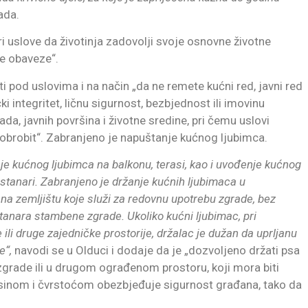
ada.
i uslove da životinja zadovolji svoje osnovne životne
ne obaveze“.
i pod uslovima i na način „da ne remete kućni red, javni red
ki integritet, ličnu sigurnost, bezbjednost ili imovinu
da, javnih površina i životne sredine, pri čemu uslovi
obrobit“. Zabranjeno je napuštanje kućnog ljubimca.
e kućnog ljubimca na balkonu, terasi, kao i uvođenje kućnog
gi stanari. Zabranjeno je držanje kućnih ljubimaca u
na zemljištu koje služi za redovnu upotrebu zgrade, bez
tanara stambene zgrade. Ukoliko kućni ljubimac, pri
 ili druge zajedničke prostorije, držalac je dužan da uprljanu
je“,
navodi se u Olduci i dodaje da je „dozvoljeno držati psa
rade ili u drugom ograđenom prostoru, koji mora biti
visinom i čvrstoćom obezbjeđuje sigurnost građana, tako da