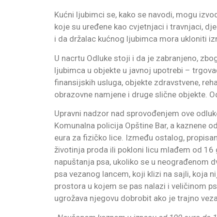
Kućni ljubimci se, kako se navodi, mogu izvod
koje su uređene kao cvjetnjaci i travnjaci, dječ
i da držalac kućnog ljubimca mora ukloniti i
U nacrtu Odluke stoji i da je zabranjeno, zbo
ljubimca u objekte u javnoj upotrebi – trgova
finansijskih usluga, objekte zdravstvene, rehab
obrazovne namjene i druge slične objekte. O
Upravni nadzor nad sprovođenjem ove odluke
Komunalna policija Opštine Bar, a kaznene 
eura za fizičko lice. Između ostalog, propis
životinja proda ili pokloni licu mlađem od 16 
napuštanja psa, ukoliko se u neograđenom d
psa vezanog lancem, koji klizi na sajli, koja 
prostora u kojem se pas nalazi i veličinom ps
ugrožava njegovu dobrobit ako je trajno vez