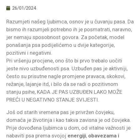
26/01/2024
Razumjeti našeg ljubimca, osnov je u čuvanju pasa. Da
bismo ih razumjeli potrebno ih je posmatrati, naravno,
jer nemaju sposobnost govora. Za početak, model
ponašanja psa podijelićemo u dvije kategorije,
pozitivni i negativni.
Pri vršenju procjene, ono što bi prvo trebalo uočiti
jeste nivo uzbuđenosti psa. Uzbuđen pas je aktivniji,
često su prisutne nagle promjene pravaca, skokovi,
režanje, lajanje itd, i bilo da se radi o pozitivnom
stanju psihe, KADA JE PAS UZBUĐEN LAKO MOŽE
PREĆI U NEGATIVNO STANJE SVIJESTI.
Još od starih vremena pas je privržen čovjeku,
domaća je životinja i kao takva zavisna je od čovjeka.
Prije dovođena ljubimca u dom, od vitalne važnosti je
nabaviti psa prema svojoj
energiji
,
obavezama
i