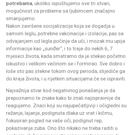
potrebama
, ukoliko ispoštujemo ove tri stvari,
mogućnost za probleme sa ljubimcem značajno
smanjujemo.
Nakon završene socijalizacije koja se dogadja u
samom leglu, potrebne vakcinacije i izolacije, pas sa
odvajanjem od legla počinje da uči, i mozak mu upija
informacije kao „sunđer“, i to traje do nekih 6, 7
mjeseci života, kada smatramo da je stekao početno
iskustvo i velikom većinom se i formirao. Sve dobro i
loše sto pas stekne tokom ovog perioda, slijediće ga
do kraja života, i u rijetkim situacijama će se ispraviti.
Najvažnija stvar kod negativnog ponašanja je da
prepoznamo te znake kako bi znali najispravnije da
reagujemo. Znaci koji su najupečatljiviji i očigledni su
režanje, lajanje, podignuta dlaka uz vrat i kičmu,
fokusiran pogled na vaše oči, podignut rep,
pokazivanje zuba. Ono što nikako ne treba raditi u