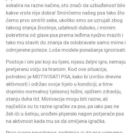
eskalira na razne načine, sto znači da uzbuđenost bilo
kakve vrste nije dobra! Smirićemo našeg psa tako što
ćemo prvo smiriti sebe, ukoliko smo se uzrujali zbog
takvog stanja životinje, udahnuti duboko, i mirnim
pokretima od glave psa prema leđima nježno maziti i
tako mu staviti do znanja da odobravate samo mirne i
odmjerene poteze. Loše modele ponašanja ignorisati.
Postoje i oni psi koji su lijeni, nijesu željni igre, nemaju
pretjeranu volju za hranom. Kod ove situacije,
potrebno je MOTIVISATI PSA, kako bi izvršio dnevne
aktivnosti i održao svoje tijelo u kondiciji, a time
doprinio normalnoj tjelesnoj težini, opštem zdravlju,
stanju duha itd. Motivacije mogu biti razne, ali
najčešće su to razne igračke za pse, pa iako pas ne
želi ići u šetnju, urođeni plijenski nagon potjeraće psa
na aktivnost kada mu se da omiljena igračka.
Prije svega navedenog, najbitnije je da psa uzimamo