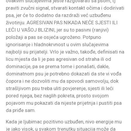
ovakvim slučajevima jeste razgovarati sa psom, tj
praviti zvučni signal, stvarati kontakt očima i dodirivati
psa, jer će to dodatno da razdraži već uzbuđenu
životinju. AGRESIVAN PAS NIKADA NEĆE SJESTI ILI
LEĆI U VAŠOJ BLIZINI, jer su to pasivni (ranjivi)
položaji a pas se osjeća ugroženo. Potpuno
ignorisanje i hladnokrvnost u ovim slučajevima
najbolji su prijatelji. Vrlo je važno, takođe, definisati na
licu mjesta da li je pas agresivan od straha ili od
dominacije, pa se prema tome i ponašati, dakle,
dominatnom psu je potrebno dokazati da ste vi vođa
čopora i ne dozvoliti mu da spovodi samovolju, dok
strašljivom psu treba uliti povjerenje, sjesti ili leći
pored njega, bez naglih pokreta, prosto svojom
pojavom mu pokazati da nijeste prijetnja i pustiti psa
da priđe sam.
Kada je ljubimac pozitivno uzbuđen, nivo energije mu
je jako visok, u svakom trenutku situacija može da