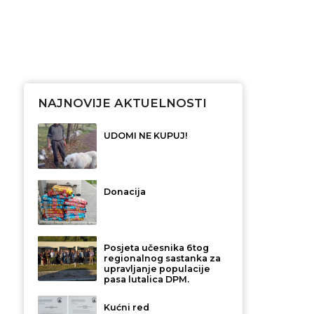
NAJNOVIJE AKTUELNOSTI
UDOMI NE KUPUJ!
Donacija
Posjeta učesnika 6tog
regionalnog sastanka za
upravljanje populacije
pasa lutalica DPM.
Kućni red