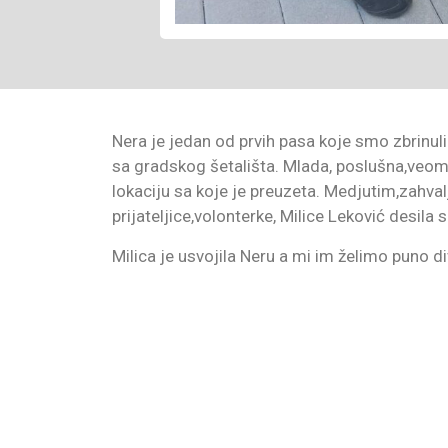
Nera je jedan od prvih pasa koje smo zbrinuli
sa gradskog šetališta. Mlada, poslušna,veoma 
lokaciju sa koje je preuzeta. Medjutim,zahval
prijateljice,volonterke, Milice Leković desila s
Milica je usvojila Neru a mi im želimo puno d