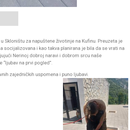
 u Skloništu za napuštene životinje na Kufinu. Preuzeta je
socijalizovana i kao takva planirana je bila da se vrati na
jujući Nerinoj dobroj naravi i dobrom srcu naše
e “ljubav na prvi pogled”.
ivnih zajedničkih uspomena i puno ljubavi.